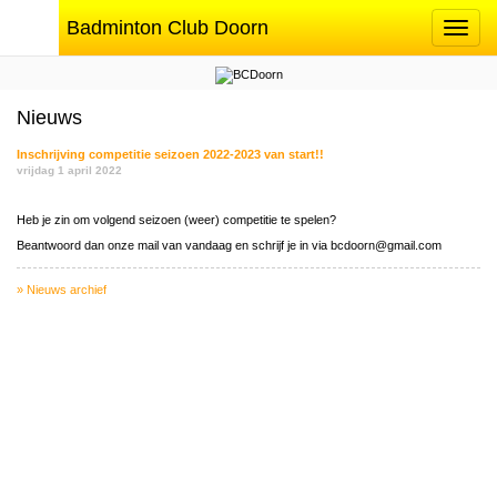
Badminton Club Doorn
Toggle
navigat
Nieuws
Inschrijving competitie seizoen 2022-2023 van start!!
vrijdag 1 april 2022
Heb je zin om volgend seizoen (weer) competitie te spelen?
Beantwoord dan onze mail van vandaag en schrijf je in via bcdoorn@gmail.com
» Nieuws archief