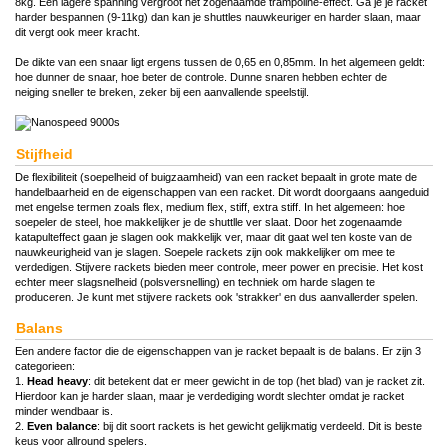
8kg. Een lagere spanning vergroot het zogenaamde trampoline-effect. Ga je je racket
harder bespannen (9-11kg) dan kan je shuttles nauwkeuriger en harder slaan, maar
dit vergt ook meer kracht.
De dikte van een snaar ligt ergens tussen de 0,65 en 0,85mm. In het algemeen geldt:
hoe
dunner
de snaar, hoe beter de controle. Dunne snaren hebben echter de
neiging sneller te breken, zeker bij een aanvallende speelstijl.
Stijfheid
De flexibiliteit (soepelheid of buigzaamheid) van een racket bepaalt in grote mate de
handelbaarheid en de eigenschappen van een racket. Dit wordt doorgaans aangeduid
met engelse termen zoals flex, medium flex, stiff, extra stiff. In het algemeen: hoe
soepeler de steel, hoe makkelijker je de shuttlle ver slaat. Door het zogenaamde
katapulteffect gaan je slagen ook makkelijk ver, maar dit gaat wel ten koste van de
nauwkeurigheid van je slagen. Soepele rackets zijn ook makkelijker om mee te
verdedigen. Stijvere rackets bieden meer controle, meer power en precisie. Het kost
echter meer slagsnelheid (polsversnelling) en techniek om harde slagen te
produceren. Je kunt met stijvere rackets ook 'strakker' en dus aanvallerder spelen.
Balans
Een andere factor die de eigenschappen van je racket bepaalt is de balans. Er zijn 3
categorieen:
1.
Head heavy
: dit betekent dat er meer gewicht in de top (het blad) van je racket zit.
Hierdoor kan je harder slaan, maar je verdediging wordt slechter omdat je racket
minder wendbaar is.
2.
Even balance
: bij dit soort rackets is het gewicht gelijkmatig verdeeld. Dit is beste
keus voor allround spelers.