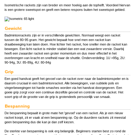
Isometrische rackets zijn van breder en meer hoekig aan de tophelft. Voordeel hiervan
is een grotere sweetspot en geeft een betere respons buiten het sweetspot gebied.
Gewicht
Badmintonrackets zijn er in verschillende gewichten. Normaal weegt een racket
tussen de 80-95 gram. Het gewicht bepaalt hoe snel men een racket kan
draaibeweging kan laten doen. Hoe lichter het racket, hoe sneller men de racket kan
bewegen. Een licht racket is minder stabiel dan een wat zwaardere versie. Daarbij
heeft een zwaarder racket een groter momentum en dus meer effectief in het
overbrengen van kracht en snelheid naar de shuttle. Onderverdeling: 1U >95g, 2U:
90-94g, 3U: 85-89g, 4U: 80-84g
Grip
Een goed handvat geeft het gevoel van de racket over naar de badmintonspeler en is
daarom cruciaal in een badmintonracket. Alle bewegingen, van subtiele pols en
vingerbewegingen tot harde smashes worden via het handvat doorgegeven. Een
goeie grip zorgt voor een continue dezelfde gevoel en controle van de racket. Het
soort grip of de grootte van de grip is grotendeels persoonlijk van smaak.
Bespanning
De bespanning bepaalt in grote mate het 'gevoel' van een racket. Als je een nieuw
racket koopt, zit er vaak al een bespanning op. Op de duurdere rackets zit meestal
geen bespanning dus die kan je dan zelf kiezen.
De sterkte van bespanning is ook erg belangrijk. Beginners starten best zo rond de