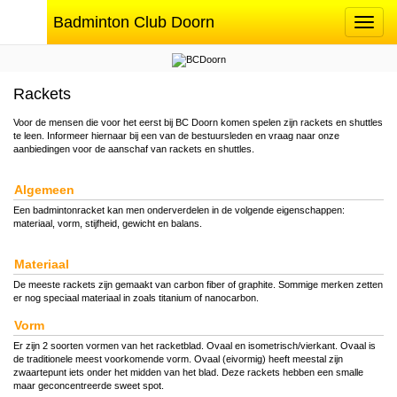
Badminton Club Doorn
Toggle
navigat
Rackets
Voor de mensen die voor het eerst bij BC Doorn komen spelen zijn rackets en shuttles
te leen. Informeer hiernaar bij een van de bestuursleden en vraag naar onze
aanbiedingen voor de aanschaf van rackets en shuttles.
Algemeen
Een badmintonracket kan men onderverdelen in de volgende eigenschappen:
materiaal, vorm, stijfheid, gewicht en balans.
Materiaal
De meeste rackets zijn gemaakt van carbon fiber of graphite. Sommige merken zetten
er nog speciaal materiaal in zoals titanium of nanocarbon.
Vorm
Er zijn 2 soorten vormen van het racketblad. Ovaal en isometrisch/vierkant. Ovaal is
de traditionele meest voorkomende vorm. Ovaal (eivormig) heeft meestal zijn
zwaartepunt iets onder het midden van het blad. Deze rackets hebben een smalle
maar geconcentreerde sweet spot.