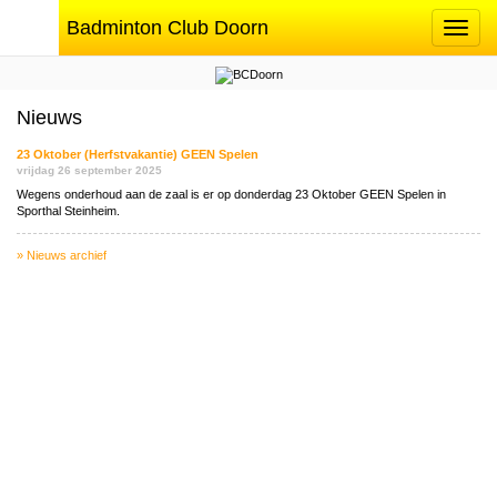
Badminton Club Doorn
Toggle
navigat
Nieuws
23 Oktober (Herfstvakantie) GEEN Spelen
vrijdag 26 september 2025
Wegens onderhoud aan de zaal is er op donderdag 23 Oktober GEEN Spelen in
Sporthal Steinheim.
» Nieuws archief